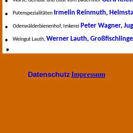
Wurst, Gemüse und Obst vom Bauernhof
●
Irmelin Reinmuth, Helmst
Putenspezialitäten
●
Peter Wagner, Ju
Odenwälderbienenhof, Imkerei
●
Werner Lauth, Großfischling
Weingut Lauth,
●
●
Datenschutz
Impressum